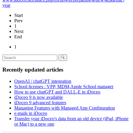
year
Start
Prev
1
Next
End
1
Recently updated articles
OpenAI / chatGPT integration
School licenses : VPP, MDM,Apple School manager
How to use chatGPT and DALL-E in iDoceo
iDoceo 9 is now available
iDoceo 9 advanced features
Managing Features with Managed App Configuration
e-mails in iDoceo
Transfer your iDoceo's data from an old device (iPad, iPhone
or Mac) to a new one