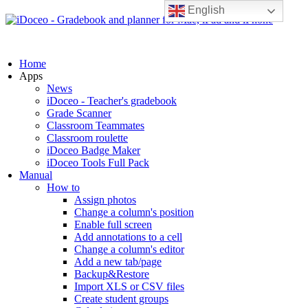
English
Home
Apps
News
iDoceo - Teacher's gradebook
Grade Scanner
Classroom Teammates
Classroom roulette
iDoceo Badge Maker
iDoceo Tools Full Pack
Manual
How to
Assign photos
Change a column's position
Enable full screen
Add annotations to a cell
Change a column's editor
Add a new tab/page
Backup&Restore
Import XLS or CSV files
Create student groups