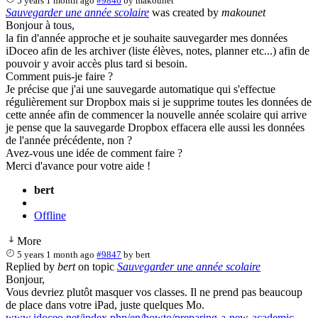
5 years 1 month ago
#9846
by
makounet
Sauvegarder une année scolaire
was created by
makounet
Bonjour à tous,
la fin d'année approche et je souhaite sauvegarder mes données
iDoceo afin de les archiver (liste élèves, notes, planner etc...) afin de
pouvoir y avoir accès plus tard si besoin.
Comment puis-je faire ?
Je précise que j'ai une sauvegarde automatique qui s'effectue
régulièrement sur Dropbox mais si je supprime toutes les données de
cette année afin de commencer la nouvelle année scolaire qui arrive
je pense que la sauvegarde Dropbox effacera elle aussi les données
de l'année précédente, non ?
Avez-vous une idée de comment faire ?
Merci d'avance pour votre aide !
bert
Offline
More
5 years 1 month ago
#9847
by
bert
Replied by
bert
on topic
Sauvegarder une année scolaire
Bonjour,
Vous devriez plutôt masquer vos classes. Il ne prend pas beaucoup
de place dans votre iPad, juste quelques Mo.
www.idoceo.net/index.php/en/howto/preparing-a-new-academic-