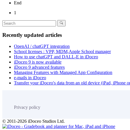
End
1
Recently updated articles
OpenAI / chatGPT integration
School licenses : VPP, MDM,Apple School manager
How to use chatGPT and DALL-E in iDoceo
iDoceo 9 is now available
iDoceo 9 advanced features
Managing Features with Managed App Configuration
e-mails in iDoceo
Transfer your iDoceo's data from an old device (iPad, iPhone 
Privacy policy
© 2011-2026 iDoceo Studios Ltd.