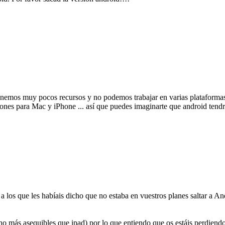
nemos muy pocos recursos y no podemos trabajar en varias plataformas (
iones para Mac y iPhone ... así que puedes imaginarte que android tendrá
s a los que les habíais dicho que no estaba en vuestros planes saltar a A
 más asequibles que ipad) por lo que entiendo que os estáis perdiendo 