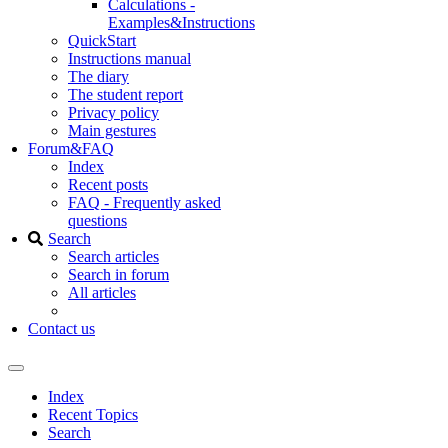
Calculations -
Examples&Instructions
QuickStart
Instructions manual
The diary
The student report
Privacy policy
Main gestures
Forum&FAQ
Index
Recent posts
FAQ - Frequently asked
questions
Search
Search articles
Search in forum
All articles
Contact us
Index
Recent Topics
Search