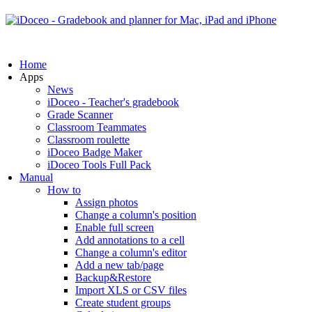
Home
Apps
News
iDoceo - Teacher's gradebook
Grade Scanner
Classroom Teammates
Classroom roulette
iDoceo Badge Maker
iDoceo Tools Full Pack
Manual
How to
Assign photos
Change a column's position
Enable full screen
Add annotations to a cell
Change a column's editor
Add a new tab/page
Backup&Restore
Import XLS or CSV files
Create student groups