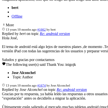
bert
Offline
More
13 years 10 months ago
#1662
by
bert
Replied by
bert
on topic
Re: android version
Hola José,
El tema de android está algo lejos de nuestros planes ,de momento .Te
versión iPad con todas las sugerencias de los usuarios y preparar vers
Saludos y gracias por contactarnos
The following user(s) said Thank You:
inigojk
Jose Alconchel
Topic Author
13 years 10 months ago
#1674
by
Jose Alconchel
Replied by
Jose Alconchel
on topic
Re: android version
Gracias por tu respuesta, ya había leído las respuestas a otros usuario
"exportación" antes os decidiréis a migrar la aplicación.
Últimamente están saliendo al mercado muchas tabletas android (mucho