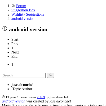
Forum
Suggestion Box
Wishlist / Suggestions
android version
android version
Start
Prev
1
Next
End
1
jose alconchel
Topic Author
13 years 10 months ago
#1659
by
jose alconchel
android version
was created by
jose alconchel
Magnifica aplicación, solo que no tengo un ipad tengo una table andro