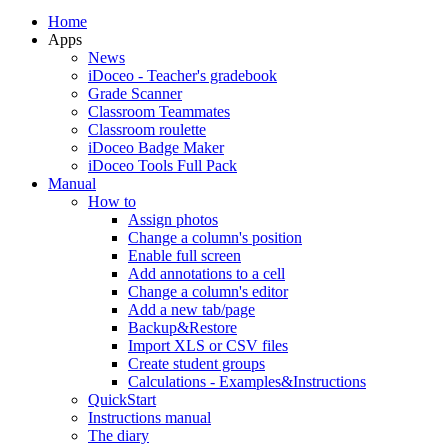
Home
Apps
News
iDoceo - Teacher's gradebook
Grade Scanner
Classroom Teammates
Classroom roulette
iDoceo Badge Maker
iDoceo Tools Full Pack
Manual
How to
Assign photos
Change a column's position
Enable full screen
Add annotations to a cell
Change a column's editor
Add a new tab/page
Backup&Restore
Import XLS or CSV files
Create student groups
Calculations - Examples&Instructions
QuickStart
Instructions manual
The diary