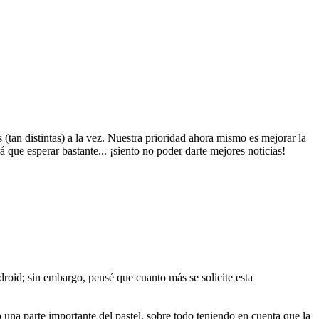
tan distintas) a la vez. Nuestra prioridad ahora mismo es mejorar la
 que esperar bastante... ¡siento no poder darte mejores noticias!
ndroid; sin embargo, pensé que cuanto más se solicite esta
una parte importante del pastel, sobre todo teniendo en cuenta que la