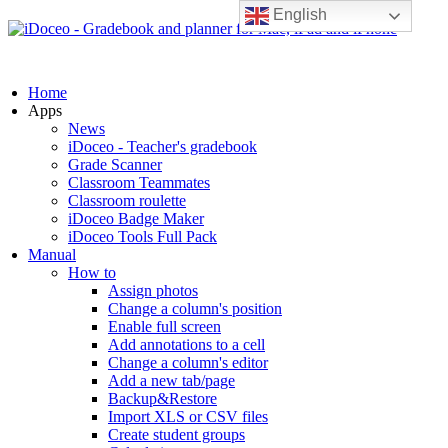
English
Home
Apps
News
iDoceo - Teacher's gradebook
Grade Scanner
Classroom Teammates
Classroom roulette
iDoceo Badge Maker
iDoceo Tools Full Pack
Manual
How to
Assign photos
Change a column's position
Enable full screen
Add annotations to a cell
Change a column's editor
Add a new tab/page
Backup&Restore
Import XLS or CSV files
Create student groups