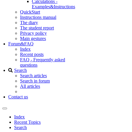
Calculations -
Examples&Instructions
QuickStart
Instructions manual
The diary
The student report
Privacy policy
Main gestures
Forum&FAQ
Index
Recent posts
FAQ - Frequently asked
questions
Search
Search articles
Search in forum
All articles
Contact us
Index
Recent Topics
Search