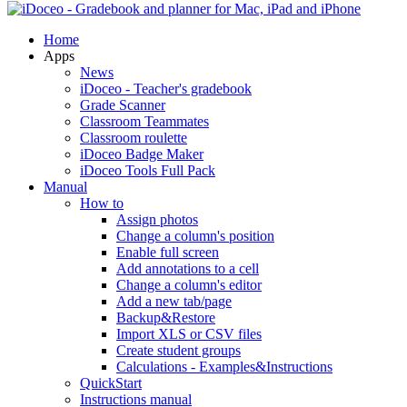
Home
Apps
News
iDoceo - Teacher's gradebook
Grade Scanner
Classroom Teammates
Classroom roulette
iDoceo Badge Maker
iDoceo Tools Full Pack
Manual
How to
Assign photos
Change a column's position
Enable full screen
Add annotations to a cell
Change a column's editor
Add a new tab/page
Backup&Restore
Import XLS or CSV files
Create student groups
Calculations - Examples&Instructions
QuickStart
Instructions manual