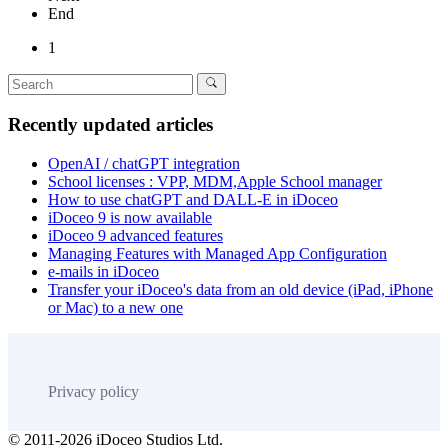
End
1
Recently updated articles
OpenAI / chatGPT integration
School licenses : VPP, MDM,Apple School manager
How to use chatGPT and DALL-E in iDoceo
iDoceo 9 is now available
iDoceo 9 advanced features
Managing Features with Managed App Configuration
e-mails in iDoceo
Transfer your iDoceo's data from an old device (iPad, iPhone
or Mac) to a new one
Privacy policy
© 2011-2026 iDoceo Studios Ltd.