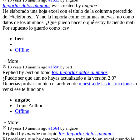
13 years 10 months ago
#1555
by
angabe
Importar datos alumnos
was created by
angabe
He elaborado una hoja excel con el título de la columna precedido
de @teléfonos... Y me la importa como columnas nuevas, no como
datos de los alumnos. ¿Qué puedo hacer o qué estoy haciendo mal?
Por supuesto lo guardo como .csv
bert
Offline
More
13 years 10 months ago
#1556
by
bert
Replied by
bert
on topic
Re: Importar datos alumnos
¿Puede ser que aún no hayas actualizado a la versión 2.0?
Deberías probar tambien el archivo de
muestra de las instrucciones
a
ver si ese te funciona
angabe
Topic Author
Offline
More
13 years 10 months ago
#1564
by
angabe
Replied by
angabe
on topic
Re: Importar datos alumnos
El problema que he detectado es que trabajando en excel cuando le