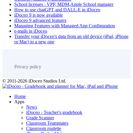
School licenses : VPP, MDM,Apple School manager
How to use chatGPT and DALL-E in iDoceo
iDoceo 9 is now available
iDoceo 9 advanced features
Managing Features with Managed App Configuration
e-mails in iDoceo
Transfer your iDoceo's data from an old device (iPad, iPhone
or Mac) to a new one
Privacy policy
© 2011-2026 iDoceo Studios Ltd.
Home
Apps
News
iDoceo - Teacher's gradebook
Grade Scanner
Classroom Teammates
Classroom roulette