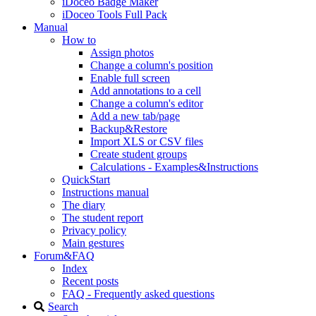
iDoceo Badge Maker
iDoceo Tools Full Pack
Manual
How to
Assign photos
Change a column's position
Enable full screen
Add annotations to a cell
Change a column's editor
Add a new tab/page
Backup&Restore
Import XLS or CSV files
Create student groups
Calculations - Examples&Instructions
QuickStart
Instructions manual
The diary
The student report
Privacy policy
Main gestures
Forum&FAQ
Index
Recent posts
FAQ - Frequently asked questions
Search