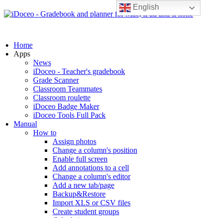
English
Home
Apps
News
iDoceo - Teacher's gradebook
Grade Scanner
Classroom Teammates
Classroom roulette
iDoceo Badge Maker
iDoceo Tools Full Pack
Manual
How to
Assign photos
Change a column's position
Enable full screen
Add annotations to a cell
Change a column's editor
Add a new tab/page
Backup&Restore
Import XLS or CSV files
Create student groups