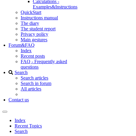
Calculations -
Examples&Instructions
QuickStart
Instructions manual
The diary
The student report
Privacy policy
Main gestures
Forum&FAQ
Index
Recent posts
FAQ - Frequently asked
questions
Search
Search articles
Search in forum
All articles
Contact us
Index
Recent Topics
Search