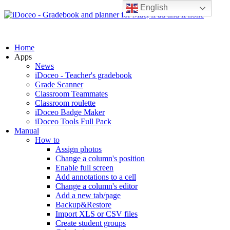
English
Home
Apps
News
iDoceo - Teacher's gradebook
Grade Scanner
Classroom Teammates
Classroom roulette
iDoceo Badge Maker
iDoceo Tools Full Pack
Manual
How to
Assign photos
Change a column's position
Enable full screen
Add annotations to a cell
Change a column's editor
Add a new tab/page
Backup&Restore
Import XLS or CSV files
Create student groups