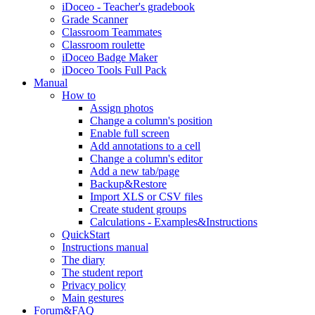
iDoceo - Teacher's gradebook
Grade Scanner
Classroom Teammates
Classroom roulette
iDoceo Badge Maker
iDoceo Tools Full Pack
Manual
How to
Assign photos
Change a column's position
Enable full screen
Add annotations to a cell
Change a column's editor
Add a new tab/page
Backup&Restore
Import XLS or CSV files
Create student groups
Calculations - Examples&Instructions
QuickStart
Instructions manual
The diary
The student report
Privacy policy
Main gestures
Forum&FAQ