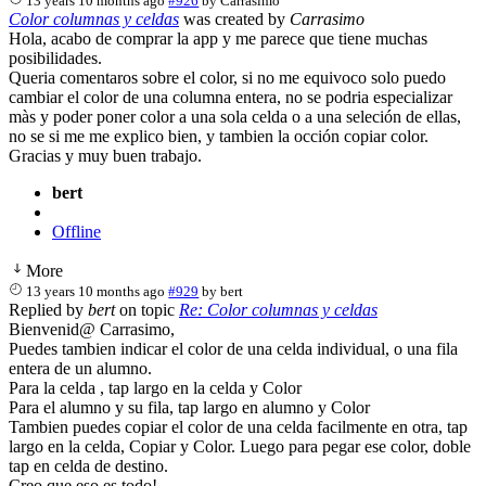
13 years 10 months ago
#926
by
Carrasimo
Color columnas y celdas
was created by
Carrasimo
Hola, acabo de comprar la app y me parece que tiene muchas
posibilidades.
Queria comentaros sobre el color, si no me equivoco solo puedo
cambiar el color de una columna entera, no se podria especializar
màs y poder poner color a una sola celda o a una seleción de ellas,
no se si me me explico bien, y tambien la occión copiar color.
Gracias y muy buen trabajo.
bert
Offline
More
13 years 10 months ago
#929
by
bert
Replied by
bert
on topic
Re: Color columnas y celdas
Bienvenid@ Carrasimo,
Puedes tambien indicar el color de una celda individual, o una fila
entera de un alumno.
Para la celda , tap largo en la celda y Color
Para el alumno y su fila, tap largo en alumno y Color
Tambien puedes copiar el color de una celda facilmente en otra, tap
largo en la celda, Copiar y Color. Luego para pegar ese color, doble
tap en celda de destino.
Creo que eso es todo!