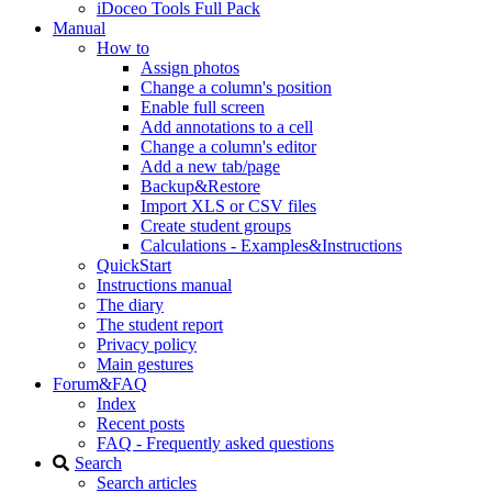
iDoceo Tools Full Pack
Manual
How to
Assign photos
Change a column's position
Enable full screen
Add annotations to a cell
Change a column's editor
Add a new tab/page
Backup&Restore
Import XLS or CSV files
Create student groups
Calculations - Examples&Instructions
QuickStart
Instructions manual
The diary
The student report
Privacy policy
Main gestures
Forum&FAQ
Index
Recent posts
FAQ - Frequently asked questions
Search
Search articles