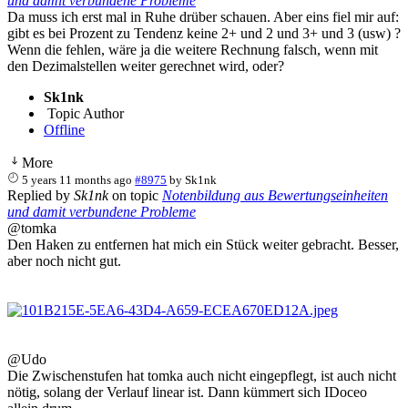
und damit verbundene Probleme
Da muss ich erst mal in Ruhe drüber schauen. Aber eins fiel mir auf:
gibt es bei Prozent zu Tendenz keine 2+ und 2 und 3+ und 3 (usw) ?
Wenn die fehlen, wäre ja die weitere Rechnung falsch, wenn mit
den Dezimalstellen weiter gerechnet wird, oder?
Sk1nk
Topic Author
Offline
More
5 years 11 months ago
#8975
by
Sk1nk
Replied by
Sk1nk
on topic
Notenbildung aus Bewertungseinheiten
und damit verbundene Probleme
@tomka
Den Haken zu entfernen hat mich ein Stück weiter gebracht. Besser,
aber noch nicht gut.
@Udo
Die Zwischenstufen hat tomka auch nicht eingepflegt, ist auch nicht
nötig, solang der Verlauf linear ist. Dann kümmert sich IDoceo