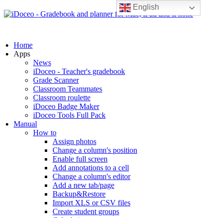
English
Home
Apps
News
iDoceo - Teacher's gradebook
Grade Scanner
Classroom Teammates
Classroom roulette
iDoceo Badge Maker
iDoceo Tools Full Pack
Manual
How to
Assign photos
Change a column's position
Enable full screen
Add annotations to a cell
Change a column's editor
Add a new tab/page
Backup&Restore
Import XLS or CSV files
Create student groups