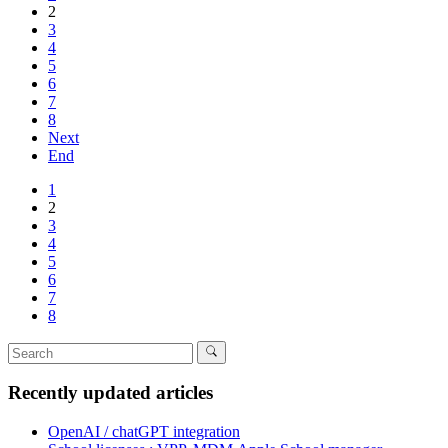
2
3
4
5
6
7
8
Next
End
1
2
3
4
5
6
7
8
Recently updated articles
OpenAI / chatGPT integration