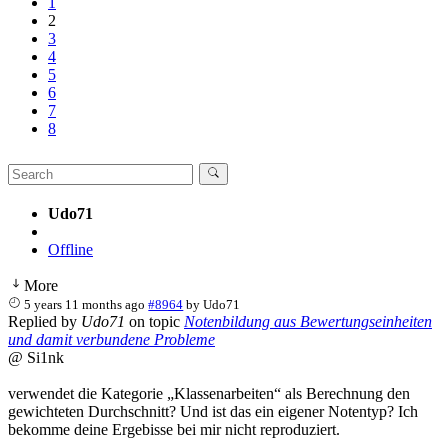
1
2
3
4
5
6
7
8
Udo71
Offline
More
5 years 11 months ago
#8964
by
Udo71
Replied by
Udo71
on topic
Notenbildung aus Bewertungseinheiten
und damit verbundene Probleme
@ Si1nk
verwendet die Kategorie „Klassenarbeiten“ als Berechnung den
gewichteten Durchschnitt? Und ist das ein eigener Notentyp? Ich
bekomme deine Ergebisse bei mir nicht reproduziert.