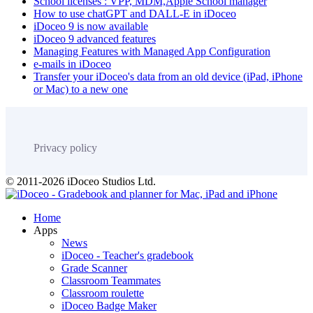
School licenses : VPP, MDM,Apple School manager
How to use chatGPT and DALL-E in iDoceo
iDoceo 9 is now available
iDoceo 9 advanced features
Managing Features with Managed App Configuration
e-mails in iDoceo
Transfer your iDoceo's data from an old device (iPad, iPhone
or Mac) to a new one
Privacy policy
© 2011-2026 iDoceo Studios Ltd.
Home
Apps
News
iDoceo - Teacher's gradebook
Grade Scanner
Classroom Teammates
Classroom roulette
iDoceo Badge Maker