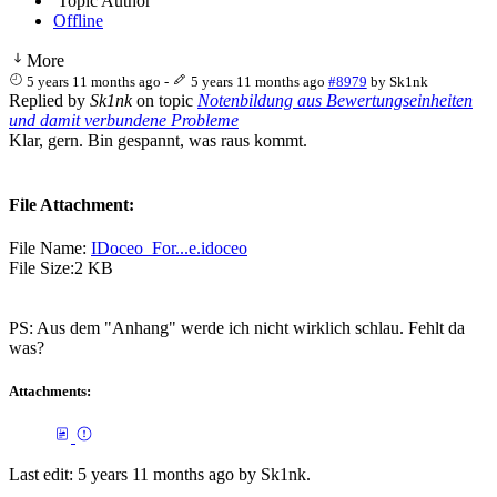
Topic Author
Offline
More
5 years 11 months ago
-
5 years 11 months ago
#8979
by
Sk1nk
Replied by
Sk1nk
on topic
Notenbildung aus Bewertungseinheiten
und damit verbundene Probleme
Klar, gern. Bin gespannt, was raus kommt.
File Attachment:
File Name:
IDoceo_For...e.idoceo
File Size:2 KB
PS: Aus dem "Anhang" werde ich nicht wirklich schlau. Fehlt da
was?
Attachments:
Last edit: 5 years 11 months ago by
Sk1nk
.