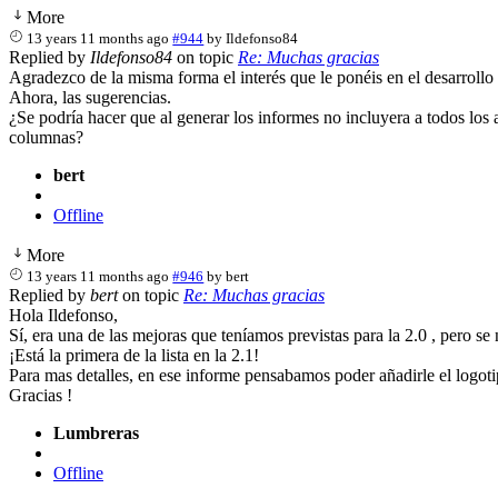
More
13 years 11 months ago
#944
by
Ildefonso84
Replied by
Ildefonso84
on topic
Re: Muchas gracias
Agradezco de la misma forma el interés que le ponéis en el desarrollo 
Ahora, las sugerencias.
¿Se podría hacer que al generar los informes no incluyera a todos los
columnas?
bert
Offline
More
13 years 11 months ago
#946
by
bert
Replied by
bert
on topic
Re: Muchas gracias
Hola Ildefonso,
Sí, era una de las mejoras que teníamos previstas para la 2.0 , pero s
¡Está la primera de la lista en la 2.1!
Para mas detalles, en ese informe pensabamos poder añadirle el logoti
Gracias !
Lumbreras
Offline