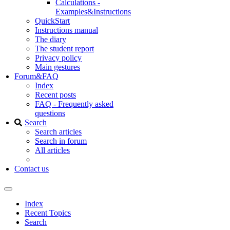
Calculations -
Examples&Instructions
QuickStart
Instructions manual
The diary
The student report
Privacy policy
Main gestures
Forum&FAQ
Index
Recent posts
FAQ - Frequently asked
questions
Search
Search articles
Search in forum
All articles
Contact us
Index
Recent Topics
Search