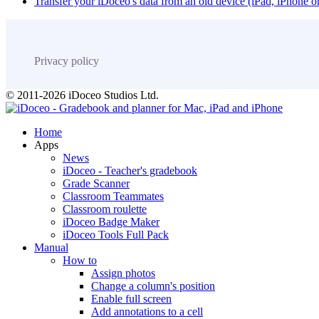
Transfer your iDoceo's data from an old device (iPad, iPhone 
Privacy policy
© 2011-2026 iDoceo Studios Ltd.
Home
Apps
News
iDoceo - Teacher's gradebook
Grade Scanner
Classroom Teammates
Classroom roulette
iDoceo Badge Maker
iDoceo Tools Full Pack
Manual
How to
Assign photos
Change a column's position
Enable full screen
Add annotations to a cell