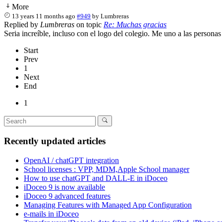
More
13 years 11 months ago
#949
by
Lumbreras
Replied by
Lumbreras
on topic
Re: Muchas gracias
Seria increíble, incluso con el logo del colegio. Me uno a las personas 
Start
Prev
1
Next
End
1
Recently updated articles
OpenAI / chatGPT integration
School licenses : VPP, MDM,Apple School manager
How to use chatGPT and DALL-E in iDoceo
iDoceo 9 is now available
iDoceo 9 advanced features
Managing Features with Managed App Configuration
e-mails in iDoceo