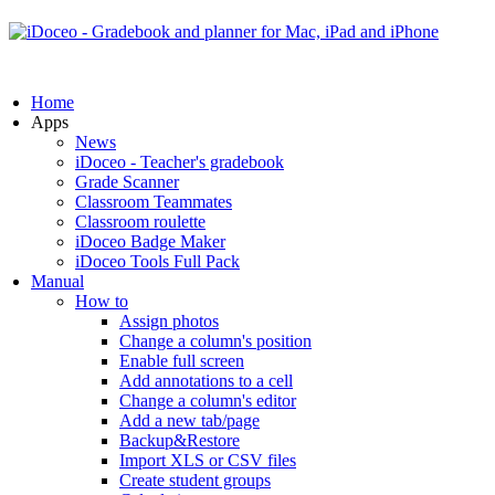
Home
Apps
News
iDoceo - Teacher's gradebook
Grade Scanner
Classroom Teammates
Classroom roulette
iDoceo Badge Maker
iDoceo Tools Full Pack
Manual
How to
Assign photos
Change a column's position
Enable full screen
Add annotations to a cell
Change a column's editor
Add a new tab/page
Backup&Restore
Import XLS or CSV files
Create student groups