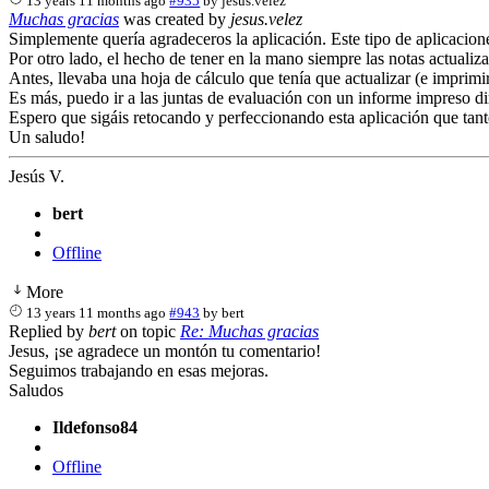
13 years 11 months ago
#935
by
jesus.velez
Muchas gracias
was created by
jesus.velez
Simplemente quería agradeceros la aplicación. Este tipo de aplicacion
Por otro lado, el hecho de tener en la mano siempre las notas actualiza
Antes, llevaba una hoja de cálculo que tenía que actualizar (e imprim
Es más, puedo ir a las juntas de evaluación con un informe impreso di
Espero que sigáis retocando y perfeccionando esta aplicación que tan
Un saludo!
Jesús V.
bert
Offline
More
13 years 11 months ago
#943
by
bert
Replied by
bert
on topic
Re: Muchas gracias
Jesus, ¡se agradece un montón tu comentario!
Seguimos trabajando en esas mejoras.
Saludos
Ildefonso84
Offline